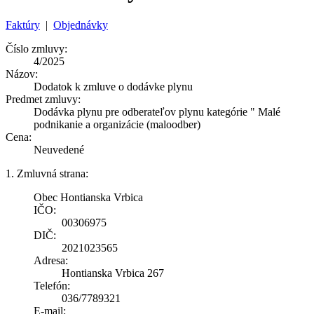
Faktúry
|
Objednávky
Číslo zmluvy:
4/2025
Názov:
Dodatok k zmluve o dodávke plynu
Predmet zmluvy:
Dodávka plynu pre odberateľov plynu kategórie " Malé
podnikanie a organizácie (maloodber)
Cena:
Neuvedené
1. Zmluvná strana:
Obec Hontianska Vrbica
IČO:
00306975
DIČ:
2021023565
Adresa:
Hontianska Vrbica 267
Telefón:
036/7789321
E-mail: