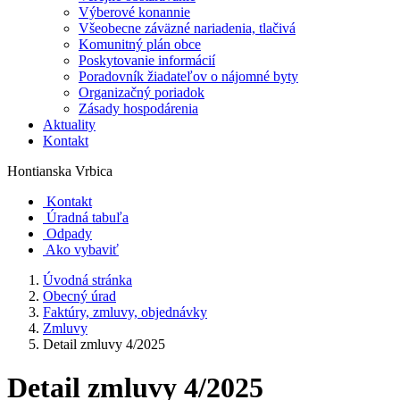
Výberové konannie
Všeobecne záväzné nariadenia, tlačivá
Komunitný plán obce
Poskytovanie informácií
Poradovník žiadateľov o nájomné byty
Organizačný poriadok
Zásady hospodárenia
Aktuality
Kontakt
Hontianska Vrbica
Kontakt
Úradná tabuľa
Odpady
Ako vybaviť
Úvodná stránka
Obecný úrad
Faktúry, zmluvy, objednávky
Zmluvy
Detail zmluvy 4/2025
Detail zmluvy 4/2025