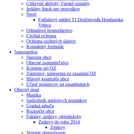
Cirkevné aktivity, Farské oznamy
Jedálny lístok pre stravníkov
Šport
Futbalový oddiel TJ Družstevník Hontianska
Vrbica
Odpadové hospodárstvo
Civilná ochrana
Ochrana osobných údajov
Kontaktný formulár
Samospráva
Starosta obce
Obecné zastupiteľstvo
Komisie pri OZ
Zápisnice, uznesenia zo zasadaní OZ
Hlavný kontrolór obce
Účasť poslancov na zasadnutiach
Obecný úrad
Matrika
Sadzobník správnych poplatkov
Úradná tabuľa
Rozpočet obce
Faktúry, zmluvy, objednávky
Zmluvy do roku 2014
Zmluvy
Verejné obstarávanie