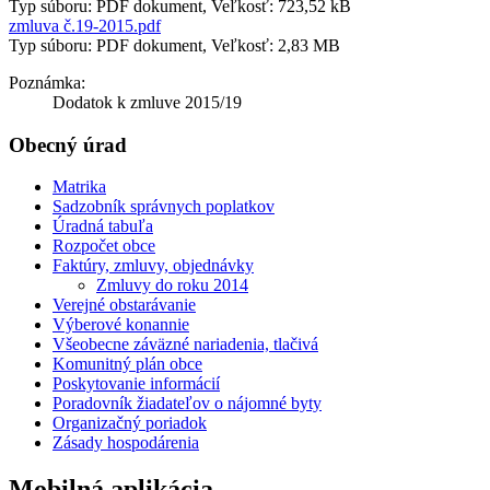
Typ súboru: PDF dokument, Veľkosť: 723,52 kB
zmluva č.19-2015.pdf
Typ súboru: PDF dokument, Veľkosť: 2,83 MB
Poznámka:
Dodatok k zmluve 2015/19
Obecný úrad
Matrika
Sadzobník správnych poplatkov
Úradná tabuľa
Rozpočet obce
Faktúry, zmluvy, objednávky
Zmluvy do roku 2014
Verejné obstarávanie
Výberové konannie
Všeobecne záväzné nariadenia, tlačivá
Komunitný plán obce
Poskytovanie informácií
Poradovník žiadateľov o nájomné byty
Organizačný poriadok
Zásady hospodárenia
Mobilná aplikácia