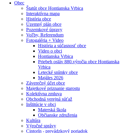
Obec
Štatút obce Hontianska Vrbica
Interaktívna mapa
História obce
Územný plán obce
Pozemkové úpravy
Voľby, Referendum
Fotogaléria + Video
História a súčasnosť obce
Video o obci
Hontianska Vrbica
Priebeh osláv 880.výročia obce Hontianska
Vrbica
Letecké snímky obce
Majáles 2026
Záverečný účet obce
Majetkové priznanie starostu
Kolektívna zmluva
Obchodná verejná súťaž
Inštitúcie v obci
Materská škola
Občianske združenia
Kultúra
Výročné správy
Cintorín - prevádzkový poriadok