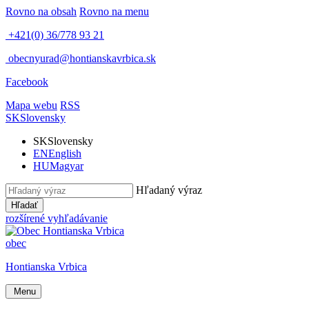
Rovno na obsah
Rovno na menu
+421(0) 36/778 93 21
obecnyurad@hontianskavrbica.sk
Facebook
Mapa webu
RSS
SK
Slovensky
SK
Slovensky
EN
English
HU
Magyar
Hľadaný výraz
Hľadať
rozšírené vyhľadávanie
obec
Hontianska Vrbica
Menu