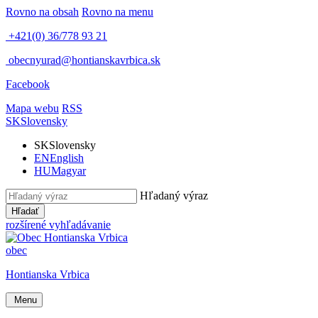
Rovno na obsah
Rovno na menu
+421(0) 36/778 93 21
obecnyurad@hontianskavrbica.sk
Facebook
Mapa webu
RSS
SK
Slovensky
SK
Slovensky
EN
English
HU
Magyar
Hľadaný výraz
Hľadať
rozšírené vyhľadávanie
obec
Hontianska Vrbica
Menu