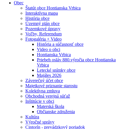
Obec
Štatút obce Hontianska Vrbica
Interaktívna mapa
História obce
Územný plán obce
Pozemkové úpravy
Voľby, Referendum
Fotogaléria + Video
História a súčasnosť obce
Video o obci
Hontianska Vrbica
Priebeh osláv 880.výročia obce Hontianska
Vrbica
Letecké snímky obce
Majáles 2026
Záverečný účet obce
Majetkové priznanie starostu
Kolektívna zmluva
Obchodná verejná súťaž
Inštitúcie v obci
Materská škola
Občianske združenia
Kultúra
Výročné správy
Cintorín - prevádzkový poriadok