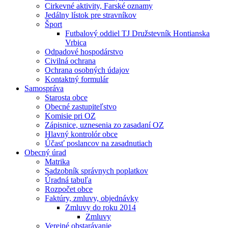
Cirkevné aktivity, Farské oznamy
Jedálny lístok pre stravníkov
Šport
Futbalový oddiel TJ Družstevník Hontianska
Vrbica
Odpadové hospodárstvo
Civilná ochrana
Ochrana osobných údajov
Kontaktný formulár
Samospráva
Starosta obce
Obecné zastupiteľstvo
Komisie pri OZ
Zápisnice, uznesenia zo zasadaní OZ
Hlavný kontrolór obce
Účasť poslancov na zasadnutiach
Obecný úrad
Matrika
Sadzobník správnych poplatkov
Úradná tabuľa
Rozpočet obce
Faktúry, zmluvy, objednávky
Zmluvy do roku 2014
Zmluvy
Verejné obstarávanie