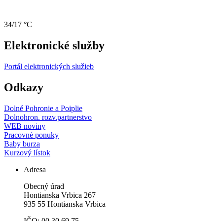
34/17 °C
Elektronické služby
Portál elektronických služieb
Odkazy
Dolné Pohronie a Poiplie
Dolnohron. rozv.partnerstvo
WEB noviny
Pracovné ponuky
Baby burza
Kurzový lístok
Adresa
Obecný úrad
Hontianska Vrbica 267
935 55 Hontianska Vrbica
IČO: 00 30 69 75