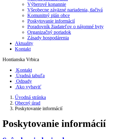
Výberové konannie
Všeobecne záväzné nariadenia, tlačivá
Komunitný plán obce
Poskytovanie informácií
Poradovník žiadateľov o nájomné byty
Organizačný poriadok
Zásady hospodárenia
Aktuality
Kontakt
Hontianska Vrbica
Kontakt
Úradná tabuľa
Odpady
Ako vybaviť
Úvodná stránka
Obecný úrad
Poskytovanie informácií
Poskytovanie informácií