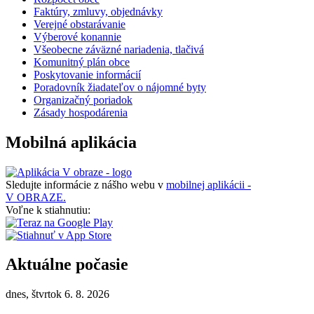
Faktúry, zmluvy, objednávky
Verejné obstarávanie
Výberové konannie
Všeobecne záväzné nariadenia, tlačivá
Komunitný plán obce
Poskytovanie informácií
Poradovník žiadateľov o nájomné byty
Organizačný poriadok
Zásady hospodárenia
Mobilná aplikácia
Sledujte informácie z nášho webu v
mobilnej aplikácii -
V OBRAZE.
Voľne k stiahnutiu:
Aktuálne počasie
dnes, štvrtok 6. 8. 2026