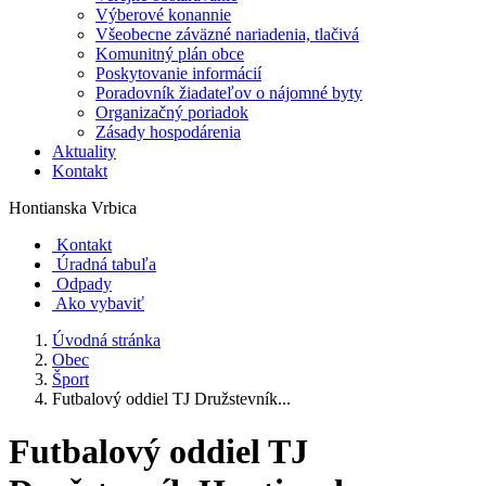
Výberové konannie
Všeobecne záväzné nariadenia, tlačivá
Komunitný plán obce
Poskytovanie informácií
Poradovník žiadateľov o nájomné byty
Organizačný poriadok
Zásady hospodárenia
Aktuality
Kontakt
Hontianska Vrbica
Kontakt
Úradná tabuľa
Odpady
Ako vybaviť
Úvodná stránka
Obec
Šport
Futbalový oddiel TJ Družstevník...
Futbalový oddiel TJ