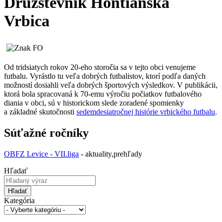
Družstevník Hontianska
Vrbica
Od tridsiatych rokov 20-eho storočia sa v tejto obci venujeme
futbalu. Vyrástlo tu veľa dobrých futbalistov, ktorí podľa daných
možností dosiahli veľa dobrých športových výsledkov. V publikácii,
ktorá bola spracovaná k 70-emu výročiu počiatkov futbalového
diania v obci, sú v historickom slede zoradené spomienky
a základné skutočnosti
sedemdesiatročnej histórie vrbického futbalu
.
Súťažné ročníky
OBFZ Levice - VII.liga
- aktuality,prehľady
Hľadať
Hľadať
Kategória