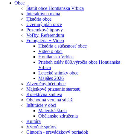
Obec
Štatút obce Hontianska Vrbica
Interaktívna mapa
História obce
Územný plán obce
Pozemkové úpravy
Voľby, Referendum
Fotogaléria + Video
História a súčasnosť obce
Video o obci
Hontianska Vrbica
Priebeh osláv 880.výročia obce Hontianska
Vrbica
Letecké snímky obce
Majáles 2026
Záverečný účet obce
Majetkové priznanie starostu
Kolektívna zmluva
Obchodná verejná súťaž
Inštitúcie v obci
Materská škola
Občianske združenia
Kultúra
Výročné správy
Cintorín - prevádzkový poriadok