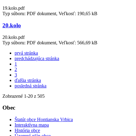
19.kolo.pdf
Typ súboru: PDF dokument, Veľkosť: 190,65 kB
20.kolo
20.kolo.pdf
Typ súboru: PDF dokument, Veľkosť: 566,69 kB
prvá stránka
predchádzajúca stránka
1
2
3
ďalšia stránka
posledná stránka
Zobrazené
1
-
20
z 505
Obec
Štatút obce Hontianska Vrbica
Interaktívna mapa
História obce
Územný plán obce