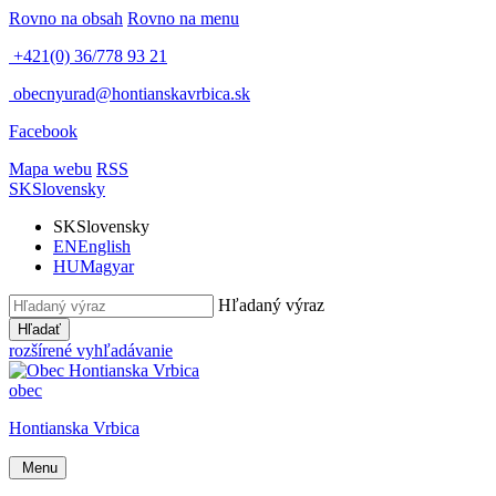
Rovno na obsah
Rovno na menu
+421(0) 36/778 93 21
obecnyurad@hontianskavrbica.sk
Facebook
Mapa webu
RSS
SK
Slovensky
SK
Slovensky
EN
English
HU
Magyar
Hľadaný výraz
Hľadať
rozšírené vyhľadávanie
obec
Hontianska Vrbica
Menu