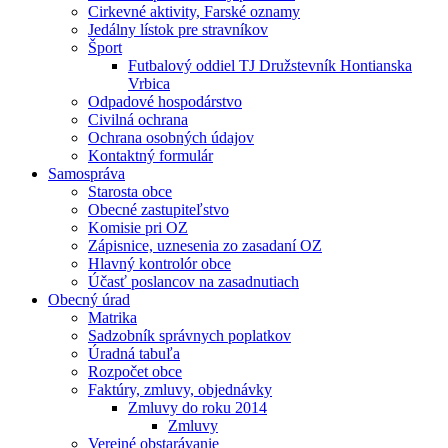
Cirkevné aktivity, Farské oznamy
Jedálny lístok pre stravníkov
Šport
Futbalový oddiel TJ Družstevník Hontianska
Vrbica
Odpadové hospodárstvo
Civilná ochrana
Ochrana osobných údajov
Kontaktný formulár
Samospráva
Starosta obce
Obecné zastupiteľstvo
Komisie pri OZ
Zápisnice, uznesenia zo zasadaní OZ
Hlavný kontrolór obce
Účasť poslancov na zasadnutiach
Obecný úrad
Matrika
Sadzobník správnych poplatkov
Úradná tabuľa
Rozpočet obce
Faktúry, zmluvy, objednávky
Zmluvy do roku 2014
Zmluvy
Verejné obstarávanie