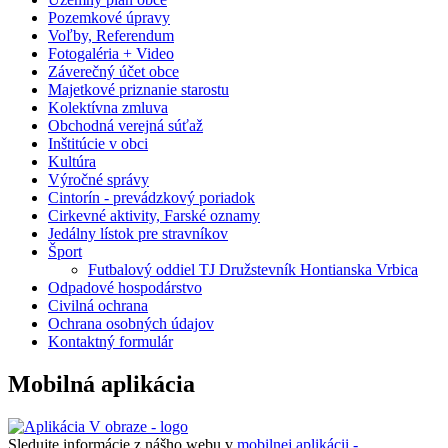
Pozemkové úpravy
Voľby, Referendum
Fotogaléria + Video
Záverečný účet obce
Majetkové priznanie starostu
Kolektívna zmluva
Obchodná verejná súťaž
Inštitúcie v obci
Kultúra
Výročné správy
Cintorín - prevádzkový poriadok
Cirkevné aktivity, Farské oznamy
Jedálny lístok pre stravníkov
Šport
Futbalový oddiel TJ Družstevník Hontianska Vrbica
Odpadové hospodárstvo
Civilná ochrana
Ochrana osobných údajov
Kontaktný formulár
Mobilná aplikácia
Sledujte informácie z nášho webu v
mobilnej aplikácii -