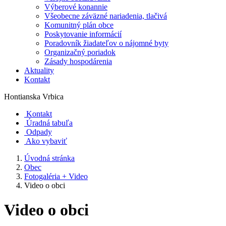
Výberové konannie
Všeobecne záväzné nariadenia, tlačivá
Komunitný plán obce
Poskytovanie informácií
Poradovník žiadateľov o nájomné byty
Organizačný poriadok
Zásady hospodárenia
Aktuality
Kontakt
Hontianska Vrbica
Kontakt
Úradná tabuľa
Odpady
Ako vybaviť
Úvodná stránka
Obec
Fotogaléria + Video
Video o obci
Video o obci