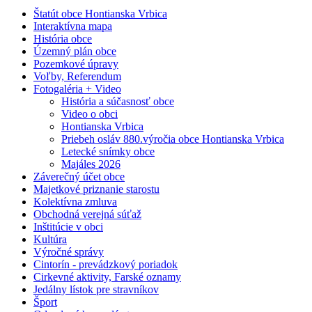
Štatút obce Hontianska Vrbica
Interaktívna mapa
História obce
Územný plán obce
Pozemkové úpravy
Voľby, Referendum
Fotogaléria + Video
História a súčasnosť obce
Video o obci
Hontianska Vrbica
Priebeh osláv 880.výročia obce Hontianska Vrbica
Letecké snímky obce
Majáles 2026
Záverečný účet obce
Majetkové priznanie starostu
Kolektívna zmluva
Obchodná verejná súťaž
Inštitúcie v obci
Kultúra
Výročné správy
Cintorín - prevádzkový poriadok
Cirkevné aktivity, Farské oznamy
Jedálny lístok pre stravníkov
Šport