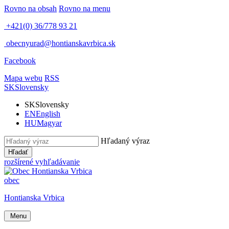
Rovno na obsah
Rovno na menu
+421(0) 36/778 93 21
obecnyurad@hontianskavrbica.sk
Facebook
Mapa webu
RSS
SK
Slovensky
SK
Slovensky
EN
English
HU
Magyar
Hľadaný výraz
Hľadať
rozšírené vyhľadávanie
obec
Hontianska Vrbica
Menu