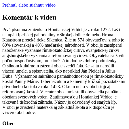
Prehrať, alebo stiahnuť video
Komentár k videu
Prvá písomná zmienka o Hontianskej Vrbici je z roku 1272. Leží
na úpätí Ipeľskej pahorkatiny v širokej doline dolného Hrona.
Katastrom preteká rieka Sikenica. Žije tu 574 obyvateľov, z toho je
60% slovenskej a 40% maďarskej národnosti. V obci je zastúpené
náboženské vyznanie rímskokatolíckej cirkvi, evanjelickej cirkvi
augsburgského vyznania a reformovanej cirkvi. Obyvatelia sa živili
poľnohospodárstvom, pre ktoré sú tu dodnes dobré podmienky.
O silnom kultúrnom zázemí obce svedčí fakt, že sa tu narodili
viacerí umelci a spisovatelia, ako napríklad Ján Pleidel a Július
Duba. Významnou sakrálnou pamätihodnosťou je rímskokatolícky
kostol Panny Márie. Tabernáculum a kamenný kríž sú pozostatkami
pôvodného kostola z roku 1423. Okrem neho v obci stojí aj
reformovaný kostol. V centre obce umiestnili obyvatelia pamätník
obetiam svetových vojen. Zaujímavosťou Hontiankej Vrbice je
takzvaná tisícročná záhrada. Názov je odvodený od starých líp.
V obci je zriadená materská aj základná škola a k dispozícii je
viacero obchodov.
Obec