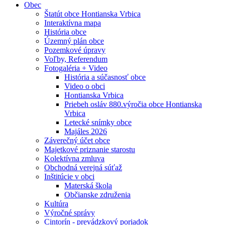
Obec
Štatút obce Hontianska Vrbica
Interaktívna mapa
História obce
Územný plán obce
Pozemkové úpravy
Voľby, Referendum
Fotogaléria + Video
História a súčasnosť obce
Video o obci
Hontianska Vrbica
Priebeh osláv 880.výročia obce Hontianska
Vrbica
Letecké snímky obce
Majáles 2026
Záverečný účet obce
Majetkové priznanie starostu
Kolektívna zmluva
Obchodná verejná súťaž
Inštitúcie v obci
Materská škola
Občianske združenia
Kultúra
Výročné správy
Cintorín - prevádzkový poriadok