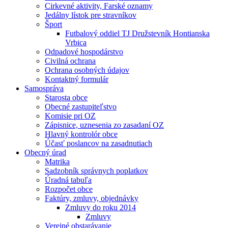
Cirkevné aktivity, Farské oznamy
Jedálny lístok pre stravníkov
Šport
Futbalový oddiel TJ Družstevník Hontianska
Vrbica
Odpadové hospodárstvo
Civilná ochrana
Ochrana osobných údajov
Kontaktný formulár
Samospráva
Starosta obce
Obecné zastupiteľstvo
Komisie pri OZ
Zápisnice, uznesenia zo zasadaní OZ
Hlavný kontrolór obce
Účasť poslancov na zasadnutiach
Obecný úrad
Matrika
Sadzobník správnych poplatkov
Úradná tabuľa
Rozpočet obce
Faktúry, zmluvy, objednávky
Zmluvy do roku 2014
Zmluvy
Verejné obstarávanie