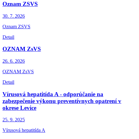
Oznam ZSVS
30. 7.
2026
Oznam ZSVS
Detail
OZNAM ZsVS
26. 6.
2026
OZNAM ZsVS
Detail
Vírusová hepatitída A - odporúčanie na
zabezpečenie výkonu preventívnych opatrení v
okrese Levice
25. 9.
2025
Vírusová hepatitída A