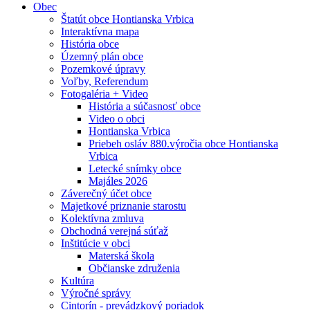
Obec
Štatút obce Hontianska Vrbica
Interaktívna mapa
História obce
Územný plán obce
Pozemkové úpravy
Voľby, Referendum
Fotogaléria + Video
História a súčasnosť obce
Video o obci
Hontianska Vrbica
Priebeh osláv 880.výročia obce Hontianska
Vrbica
Letecké snímky obce
Majáles 2026
Záverečný účet obce
Majetkové priznanie starostu
Kolektívna zmluva
Obchodná verejná súťaž
Inštitúcie v obci
Materská škola
Občianske združenia
Kultúra
Výročné správy
Cintorín - prevádzkový poriadok