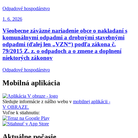
Odpadové hospodárstvo
1. 6.
2026
Všeobecne záväzné nariadenie obce o nakladaní s
komunálnymi odpadmi a drobnými stavebnými
odpadmi (ďalej len „VZN“) podľa zákona č.
79/2015 Z. z. o odpadoch a o zmene a doplnení
niektorých zákonov
Odpadové hospodárstvo
Mobilná aplikácia
Sledujte informácie z nášho webu v
mobilnej aplikácii -
V OBRAZE.
Voľne k stiahnutiu:
Aktuálne počasie