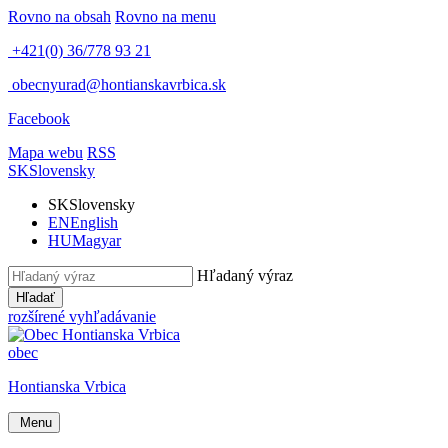
Rovno na obsah
Rovno na menu
+421(0) 36/778 93 21
obecnyurad@hontianskavrbica.sk
Facebook
Mapa webu
RSS
SK
Slovensky
SK
Slovensky
EN
English
HU
Magyar
Hľadaný výraz
Hľadať
rozšírené vyhľadávanie
obec
Hontianska Vrbica
Menu