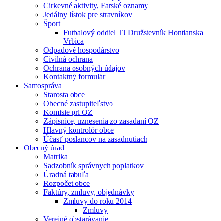
Cirkevné aktivity, Farské oznamy
Jedálny lístok pre stravníkov
Šport
Futbalový oddiel TJ Družstevník Hontianska
Vrbica
Odpadové hospodárstvo
Civilná ochrana
Ochrana osobných údajov
Kontaktný formulár
Samospráva
Starosta obce
Obecné zastupiteľstvo
Komisie pri OZ
Zápisnice, uznesenia zo zasadaní OZ
Hlavný kontrolór obce
Účasť poslancov na zasadnutiach
Obecný úrad
Matrika
Sadzobník správnych poplatkov
Úradná tabuľa
Rozpočet obce
Faktúry, zmluvy, objednávky
Zmluvy do roku 2014
Zmluvy
Verejné obstarávanie