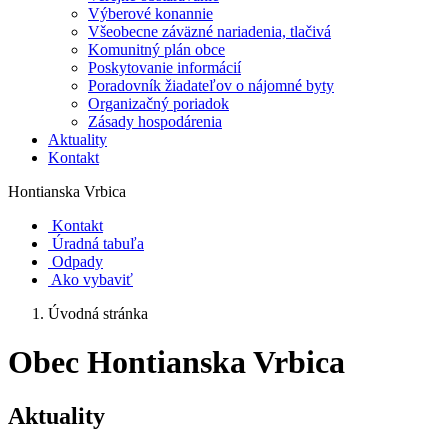
Výberové konannie
Všeobecne záväzné nariadenia, tlačivá
Komunitný plán obce
Poskytovanie informácií
Poradovník žiadateľov o nájomné byty
Organizačný poriadok
Zásady hospodárenia
Aktuality
Kontakt
Hontianska Vrbica
Kontakt
Úradná tabuľa
Odpady
Ako vybaviť
Úvodná stránka
Obec Hontianska Vrbica
Aktuality