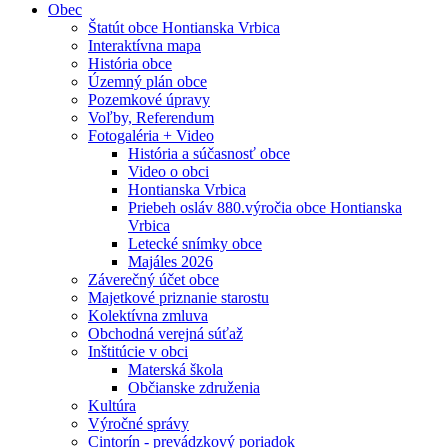
Obec
Štatút obce Hontianska Vrbica
Interaktívna mapa
História obce
Územný plán obce
Pozemkové úpravy
Voľby, Referendum
Fotogaléria + Video
História a súčasnosť obce
Video o obci
Hontianska Vrbica
Priebeh osláv 880.výročia obce Hontianska
Vrbica
Letecké snímky obce
Majáles 2026
Záverečný účet obce
Majetkové priznanie starostu
Kolektívna zmluva
Obchodná verejná súťaž
Inštitúcie v obci
Materská škola
Občianske združenia
Kultúra
Výročné správy
Cintorín - prevádzkový poriadok