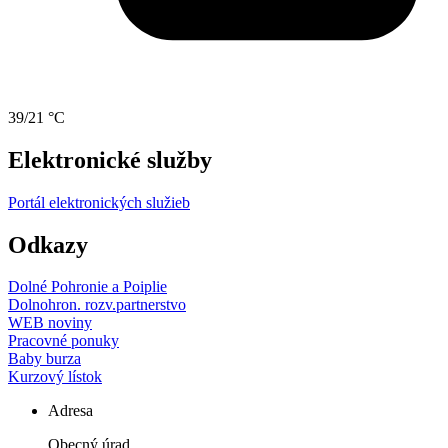
39/21 °C
Elektronické služby
Portál elektronických služieb
Odkazy
Dolné Pohronie a Poiplie
Dolnohron. rozv.partnerstvo
WEB noviny
Pracovné ponuky
Baby burza
Kurzový lístok
Adresa
Obecný úrad