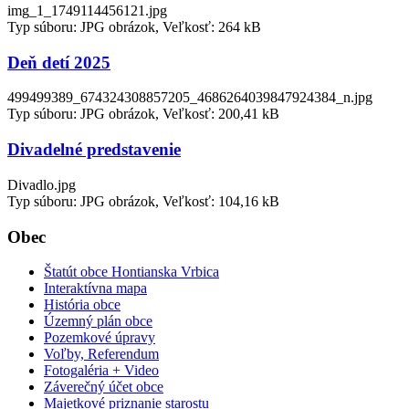
img_1_1749114456121.jpg
Typ súboru: JPG obrázok, Veľkosť: 264 kB
Deň detí 2025
499499389_674324308857205_4686264039847924384_n.jpg
Typ súboru: JPG obrázok, Veľkosť: 200,41 kB
Divadelné predstavenie
Divadlo.jpg
Typ súboru: JPG obrázok, Veľkosť: 104,16 kB
Obec
Štatút obce Hontianska Vrbica
Interaktívna mapa
História obce
Územný plán obce
Pozemkové úpravy
Voľby, Referendum
Fotogaléria + Video
Záverečný účet obce
Majetkové priznanie starostu