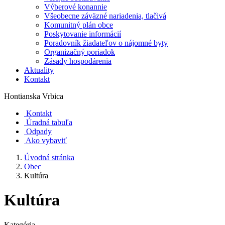
Výberové konannie
Všeobecne záväzné nariadenia, tlačivá
Komunitný plán obce
Poskytovanie informácií
Poradovník žiadateľov o nájomné byty
Organizačný poriadok
Zásady hospodárenia
Aktuality
Kontakt
Hontianska Vrbica
Kontakt
Úradná tabuľa
Odpady
Ako vybaviť
Úvodná stránka
Obec
Kultúra
Kultúra
Kategória