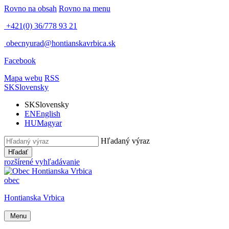
Rovno na obsah
Rovno na menu
+421(0) 36/778 93 21
obecnyurad@hontianskavrbica.sk
Facebook
Mapa webu
RSS
SK
Slovensky
SK
Slovensky
EN
English
HU
Magyar
Hľadaný výraz
Hľadať
rozšírené vyhľadávanie
obec
Hontianska Vrbica
Menu