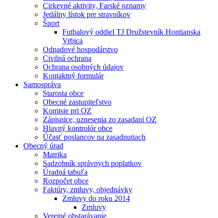
Cirkevné aktivity, Farské oznamy
Jedálny lístok pre stravníkov
Šport
Futbalový oddiel TJ Družstevník Hontianska
Vrbica
Odpadové hospodárstvo
Civilná ochrana
Ochrana osobných údajov
Kontaktný formulár
Samospráva
Starosta obce
Obecné zastupiteľstvo
Komisie pri OZ
Zápisnice, uznesenia zo zasadaní OZ
Hlavný kontrolór obce
Účasť poslancov na zasadnutiach
Obecný úrad
Matrika
Sadzobník správnych poplatkov
Úradná tabuľa
Rozpočet obce
Faktúry, zmluvy, objednávky
Zmluvy do roku 2014
Zmluvy
Verejné obstarávanie