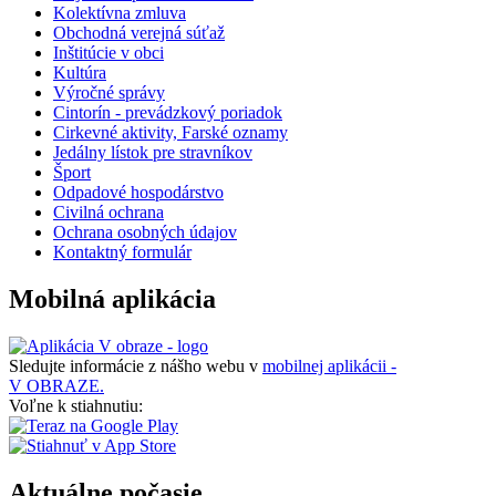
Kolektívna zmluva
Obchodná verejná súťaž
Inštitúcie v obci
Kultúra
Výročné správy
Cintorín - prevádzkový poriadok
Cirkevné aktivity, Farské oznamy
Jedálny lístok pre stravníkov
Šport
Odpadové hospodárstvo
Civilná ochrana
Ochrana osobných údajov
Kontaktný formulár
Mobilná aplikácia
Sledujte informácie z nášho webu v
mobilnej aplikácii -
V OBRAZE.
Voľne k stiahnutiu:
Aktuálne počasie