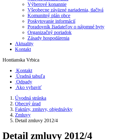
Výberové konannie
Všeobecne záväzné nariadenia, tlačivá
Komunitný plán obce
Poskytovanie informácií
Poradovník žiadateľov o nájomné byty
Organizačný poriadok
Zásady hospodárenia
Aktuality
Kontakt
Hontianska Vrbica
Kontakt
Úradná tabuľa
Odpady
Ako vybaviť
Úvodná stránka
Obecný úrad
Faktúry, zmluvy, objednávky
Zmluvy
Detail zmluvy 2012/4
Detail zmluvy 2012/4