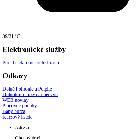
39/21 °C
Elektronické služby
Portál elektronických služieb
Odkazy
Dolné Pohronie a Poiplie
Dolnohron. rozv.partnerstvo
WEB noviny
Pracovné ponuky
Baby burza
Kurzový lístok
Adresa
Obecný úrad