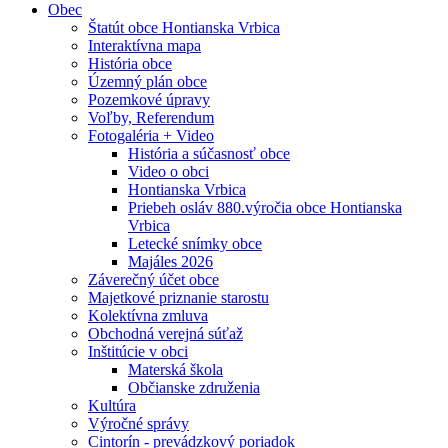
Obec
Štatút obce Hontianska Vrbica
Interaktívna mapa
História obce
Územný plán obce
Pozemkové úpravy
Voľby, Referendum
Fotogaléria + Video
História a súčasnosť obce
Video o obci
Hontianska Vrbica
Priebeh osláv 880.výročia obce Hontianska
Vrbica
Letecké snímky obce
Majáles 2026
Záverečný účet obce
Majetkové priznanie starostu
Kolektívna zmluva
Obchodná verejná súťaž
Inštitúcie v obci
Materská škola
Občianske združenia
Kultúra
Výročné správy
Cintorín - prevádzkový poriadok