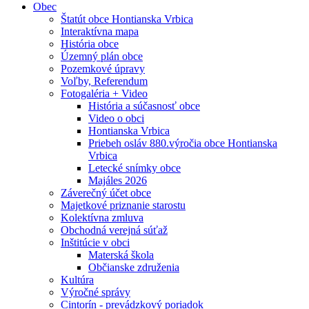
Obec
Štatút obce Hontianska Vrbica
Interaktívna mapa
História obce
Územný plán obce
Pozemkové úpravy
Voľby, Referendum
Fotogaléria + Video
História a súčasnosť obce
Video o obci
Hontianska Vrbica
Priebeh osláv 880.výročia obce Hontianska
Vrbica
Letecké snímky obce
Majáles 2026
Záverečný účet obce
Majetkové priznanie starostu
Kolektívna zmluva
Obchodná verejná súťaž
Inštitúcie v obci
Materská škola
Občianske združenia
Kultúra
Výročné správy
Cintorín - prevádzkový poriadok