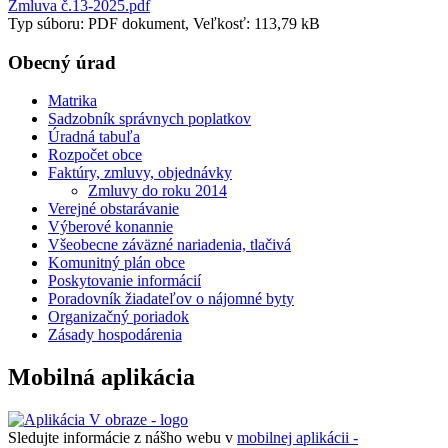
Zmluva č.13-2025.pdf
Typ súboru: PDF dokument, Veľkosť: 113,79 kB
Obecný úrad
Matrika
Sadzobník správnych poplatkov
Úradná tabuľa
Rozpočet obce
Faktúry, zmluvy, objednávky
Zmluvy do roku 2014
Verejné obstarávanie
Výberové konannie
Všeobecne záväzné nariadenia, tlačivá
Komunitný plán obce
Poskytovanie informácií
Poradovník žiadateľov o nájomné byty
Organizačný poriadok
Zásady hospodárenia
Mobilná aplikácia
Sledujte informácie z nášho webu v
mobilnej aplikácii -