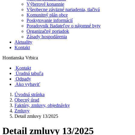
Výberové konannie
Všeobecne záväzné nariadenia, tlačivá
Komunitný plán obce
Poskytovanie informácií
Poradovník žiadateľov o nájomné byty
Organizačný poriadok
Zásady hospodárenia
Aktuality
Kontakt
Hontianska Vrbica
Kontakt
Úradná tabuľa
Odpady
Ako vybaviť
Úvodná stránka
Obecný úrad
Faktúry, zmluvy, objednávky
Zmluvy
Detail zmluvy 13/2025
Detail zmluvy 13/2025