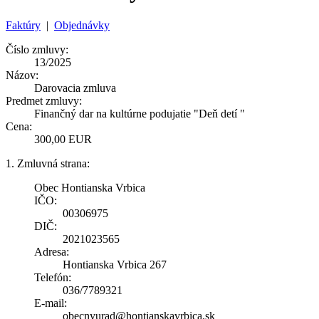
Faktúry
|
Objednávky
Číslo zmluvy:
13/2025
Názov:
Darovacia zmluva
Predmet zmluvy:
Finančný dar na kultúrne podujatie "Deň detí "
Cena:
300,00 EUR
1. Zmluvná strana:
Obec Hontianska Vrbica
IČO:
00306975
DIČ:
2021023565
Adresa:
Hontianska Vrbica 267
Telefón:
036/7789321
E-mail:
obecnyurad@hontianskavrbica.sk