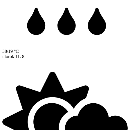
38/19 °C
utorok
11. 8.