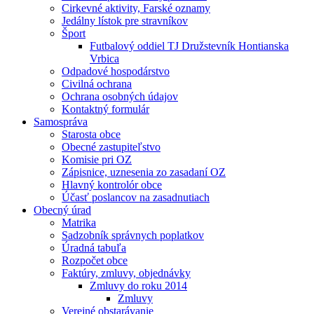
Cirkevné aktivity, Farské oznamy
Jedálny lístok pre stravníkov
Šport
Futbalový oddiel TJ Družstevník Hontianska
Vrbica
Odpadové hospodárstvo
Civilná ochrana
Ochrana osobných údajov
Kontaktný formulár
Samospráva
Starosta obce
Obecné zastupiteľstvo
Komisie pri OZ
Zápisnice, uznesenia zo zasadaní OZ
Hlavný kontrolór obce
Účasť poslancov na zasadnutiach
Obecný úrad
Matrika
Sadzobník správnych poplatkov
Úradná tabuľa
Rozpočet obce
Faktúry, zmluvy, objednávky
Zmluvy do roku 2014
Zmluvy
Verejné obstarávanie