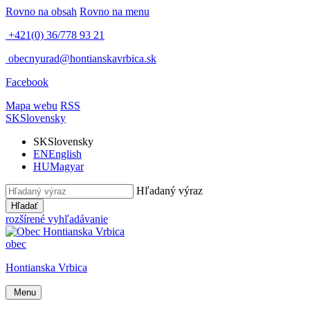
Rovno na obsah
Rovno na menu
+421(0) 36/778 93 21
obecnyurad@hontianskavrbica.sk
Facebook
Mapa webu
RSS
SK
Slovensky
SK
Slovensky
EN
English
HU
Magyar
Hľadaný výraz
Hľadať
rozšírené vyhľadávanie
obec
Hontianska Vrbica
Menu