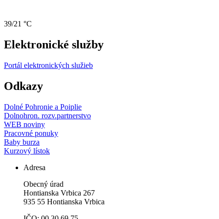
39/21 °C
Elektronické služby
Portál elektronických služieb
Odkazy
Dolné Pohronie a Poiplie
Dolnohron. rozv.partnerstvo
WEB noviny
Pracovné ponuky
Baby burza
Kurzový lístok
Adresa
Obecný úrad
Hontianska Vrbica 267
935 55 Hontianska Vrbica
IČO: 00 30 69 75