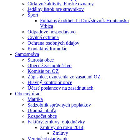
Cirkevné aktivity, Farské oznamy
Jedálny lístok pre stravníkov
Šport
Futbalový oddiel TJ Družstevník Hontianska
Vrbica
Odpadové hospodárstvo
Civilná ochrana
Ochrana osobných údajov
Kontaktný formulár
Samospráva
Starosta obce
Obecné zastupiteľstvo
Komisie pri OZ
Zápisnice, uznesenia zo zasadaní OZ
Hlavný kontrolór obce
Účasť poslancov na zasadnutiach
Obecný úrad
Matrika
Sadzobník správnych poplatkov
Úradná tabuľa
Rozpočet obce
Faktúry, zmluvy, objednávky
Zmluvy do roku 2014
Zmluvy
Verejné obstarávanie