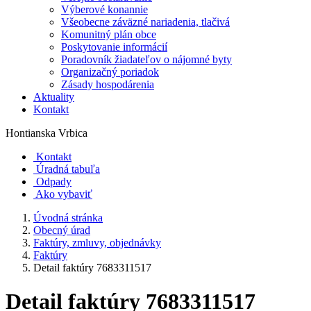
Výberové konannie
Všeobecne záväzné nariadenia, tlačivá
Komunitný plán obce
Poskytovanie informácií
Poradovník žiadateľov o nájomné byty
Organizačný poriadok
Zásady hospodárenia
Aktuality
Kontakt
Hontianska Vrbica
Kontakt
Úradná tabuľa
Odpady
Ako vybaviť
Úvodná stránka
Obecný úrad
Faktúry, zmluvy, objednávky
Faktúry
Detail faktúry 7683311517
Detail faktúry 7683311517