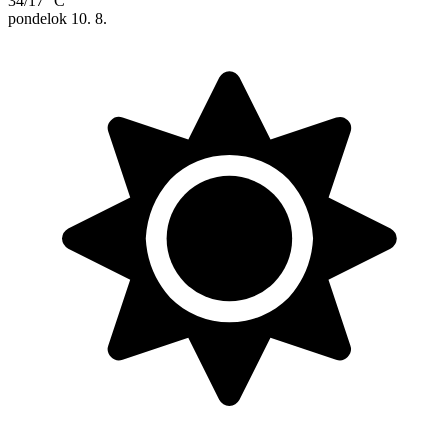
34/17 °C
pondelok
10. 8.