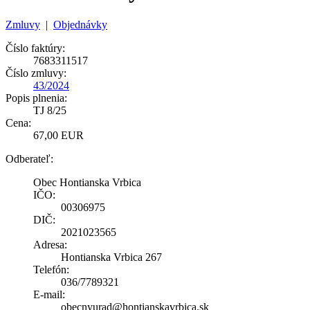
Zmluvy
|
Objednávky
Číslo faktúry:
7683311517
Číslo zmluvy:
43/2024
Popis plnenia:
TJ 8/25
Cena:
67,00 EUR
Odberateľ:
Obec Hontianska Vrbica
IČO:
00306975
DIČ:
2021023565
Adresa:
Hontianska Vrbica 267
Telefón:
036/7789321
E-mail:
obecnyurad@hontianskavrbica.sk