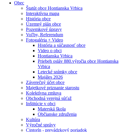
Obec
Štatút obce Hontianska Vrbica
Interaktívna mapa
História obce
Územný plán obce
Pozemkové úpravy
Voľby, Referendum
Fotogaléria + Video
História a súčasnosť obce
Video o obci
Hontianska Vrbica
Priebeh osláv 880.výročia obce Hontianska
Vrbica
Letecké snímky obce
Majáles 2026
Záverečný účet obce
Majetkové priznanie starostu
Kolektívna zmluva
Obchodná verejná súťaž
Inštitúcie v obci
Materská škola
Občianske združenia
Kultúra
Výročné správy
Cintorín - prevádzkový poriadok