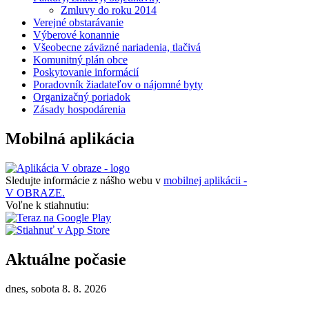
Zmluvy do roku 2014
Verejné obstarávanie
Výberové konannie
Všeobecne záväzné nariadenia, tlačivá
Komunitný plán obce
Poskytovanie informácií
Poradovník žiadateľov o nájomné byty
Organizačný poriadok
Zásady hospodárenia
Mobilná aplikácia
Sledujte informácie z nášho webu v
mobilnej aplikácii -
V OBRAZE.
Voľne k stiahnutiu:
Aktuálne počasie
dnes, sobota 8. 8. 2026