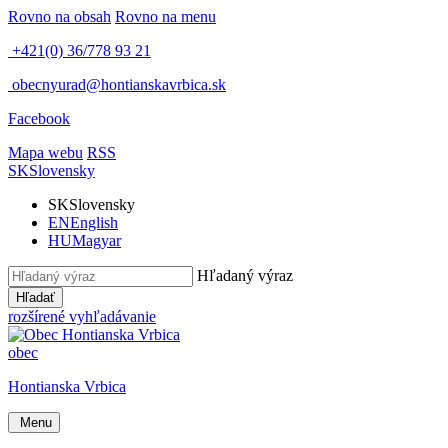
Rovno na obsah
Rovno na menu
+421(0) 36/778 93 21
obecnyurad@hontianskavrbica.sk
Facebook
Mapa webu
RSS
SK
Slovensky
SK
Slovensky
EN
English
HU
Magyar
Hľadaný výraz
Hľadať
rozšírené vyhľadávanie
obec
Hontianska Vrbica
Menu