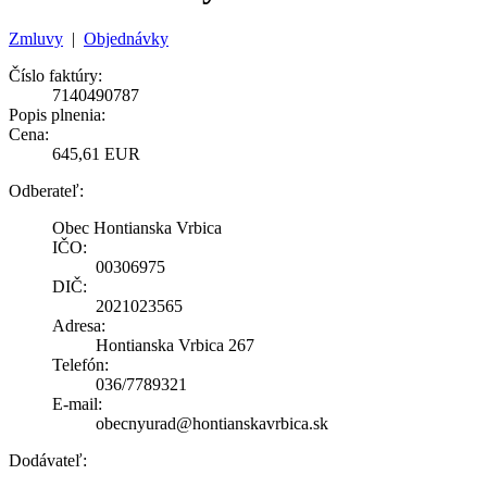
Zmluvy
|
Objednávky
Číslo faktúry:
7140490787
Popis plnenia:
Cena:
645,61 EUR
Odberateľ:
Obec Hontianska Vrbica
IČO:
00306975
DIČ:
2021023565
Adresa:
Hontianska Vrbica 267
Telefón:
036/7789321
E-mail:
obecnyurad@hontianskavrbica.sk
Dodávateľ: