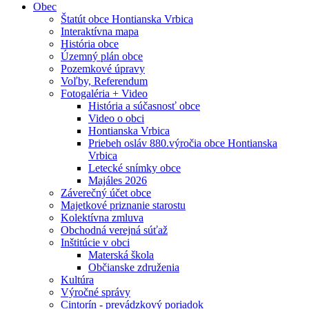
Obec
Štatút obce Hontianska Vrbica
Interaktívna mapa
História obce
Územný plán obce
Pozemkové úpravy
Voľby, Referendum
Fotogaléria + Video
História a súčasnosť obce
Video o obci
Hontianska Vrbica
Priebeh osláv 880.výročia obce Hontianska
Vrbica
Letecké snímky obce
Majáles 2026
Záverečný účet obce
Majetkové priznanie starostu
Kolektívna zmluva
Obchodná verejná súťaž
Inštitúcie v obci
Materská škola
Občianske združenia
Kultúra
Výročné správy
Cintorín - prevádzkový poriadok