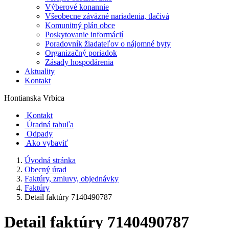
Výberové konannie
Všeobecne záväzné nariadenia, tlačivá
Komunitný plán obce
Poskytovanie informácií
Poradovník žiadateľov o nájomné byty
Organizačný poriadok
Zásady hospodárenia
Aktuality
Kontakt
Hontianska Vrbica
Kontakt
Úradná tabuľa
Odpady
Ako vybaviť
Úvodná stránka
Obecný úrad
Faktúry, zmluvy, objednávky
Faktúry
Detail faktúry 7140490787
Detail faktúry 7140490787