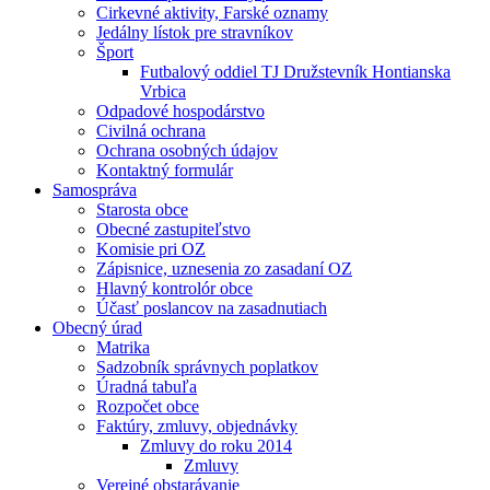
Cirkevné aktivity, Farské oznamy
Jedálny lístok pre stravníkov
Šport
Futbalový oddiel TJ Družstevník Hontianska
Vrbica
Odpadové hospodárstvo
Civilná ochrana
Ochrana osobných údajov
Kontaktný formulár
Samospráva
Starosta obce
Obecné zastupiteľstvo
Komisie pri OZ
Zápisnice, uznesenia zo zasadaní OZ
Hlavný kontrolór obce
Účasť poslancov na zasadnutiach
Obecný úrad
Matrika
Sadzobník správnych poplatkov
Úradná tabuľa
Rozpočet obce
Faktúry, zmluvy, objednávky
Zmluvy do roku 2014
Zmluvy
Verejné obstarávanie