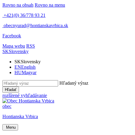
Rovno na obsah
Rovno na menu
+421(0) 36/778 93 21
obecnyurad@hontianskavrbica.sk
Facebook
Mapa webu
RSS
SK
Slovensky
SK
Slovensky
EN
English
HU
Magyar
Hľadaný výraz
Hľadať
rozšírené vyhľadávanie
obec
Hontianska Vrbica
Menu