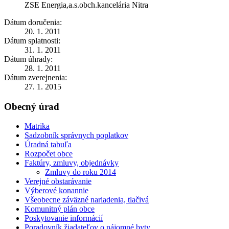
ZSE Energia,a.s.obch.kancelária Nitra
Dátum doručenia:
20. 1. 2011
Dátum splatnosti:
31. 1. 2011
Dátum úhrady:
28. 1. 2011
Dátum zverejnenia:
27. 1. 2015
Obecný úrad
Matrika
Sadzobník správnych poplatkov
Úradná tabuľa
Rozpočet obce
Faktúry, zmluvy, objednávky
Zmluvy do roku 2014
Verejné obstarávanie
Výberové konannie
Všeobecne záväzné nariadenia, tlačivá
Komunitný plán obce
Poskytovanie informácií
Poradovník žiadateľov o nájomné byty