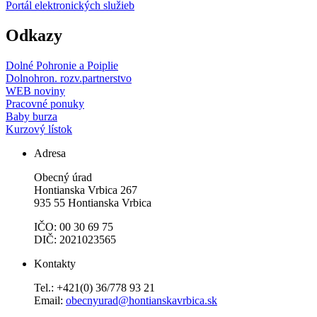
Portál elektronických služieb
Odkazy
Dolné Pohronie a Poiplie
Dolnohron. rozv.partnerstvo
WEB noviny
Pracovné ponuky
Baby burza
Kurzový lístok
Adresa
Obecný úrad
Hontianska Vrbica 267
935 55 Hontianska Vrbica
IČO: 00 30 69 75
DIČ: 2021023565
Kontakty
Tel.: +421(0) 36/778 93 21
Email:
obecnyurad@hontianskavrbica.sk