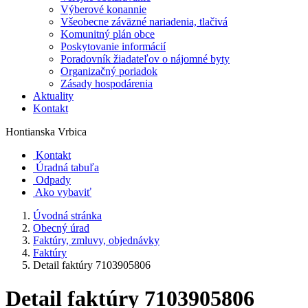
Výberové konannie
Všeobecne záväzné nariadenia, tlačivá
Komunitný plán obce
Poskytovanie informácií
Poradovník žiadateľov o nájomné byty
Organizačný poriadok
Zásady hospodárenia
Aktuality
Kontakt
Hontianska Vrbica
Kontakt
Úradná tabuľa
Odpady
Ako vybaviť
Úvodná stránka
Obecný úrad
Faktúry, zmluvy, objednávky
Faktúry
Detail faktúry 7103905806
Detail faktúry 7103905806