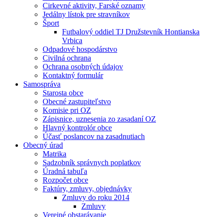
Cirkevné aktivity, Farské oznamy
Jedálny lístok pre stravníkov
Šport
Futbalový oddiel TJ Družstevník Hontianska
Vrbica
Odpadové hospodárstvo
Civilná ochrana
Ochrana osobných údajov
Kontaktný formulár
Samospráva
Starosta obce
Obecné zastupiteľstvo
Komisie pri OZ
Zápisnice, uznesenia zo zasadaní OZ
Hlavný kontrolór obce
Účasť poslancov na zasadnutiach
Obecný úrad
Matrika
Sadzobník správnych poplatkov
Úradná tabuľa
Rozpočet obce
Faktúry, zmluvy, objednávky
Zmluvy do roku 2014
Zmluvy
Verejné obstarávanie