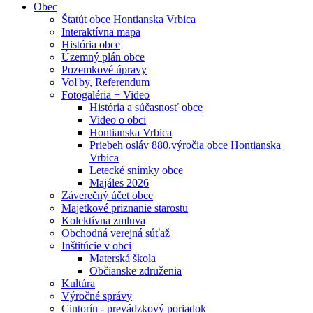
Obec
Štatút obce Hontianska Vrbica
Interaktívna mapa
História obce
Územný plán obce
Pozemkové úpravy
Voľby, Referendum
Fotogaléria + Video
História a súčasnosť obce
Video o obci
Hontianska Vrbica
Priebeh osláv 880.výročia obce Hontianska
Vrbica
Letecké snímky obce
Majáles 2026
Záverečný účet obce
Majetkové priznanie starostu
Kolektívna zmluva
Obchodná verejná súťaž
Inštitúcie v obci
Materská škola
Občianske združenia
Kultúra
Výročné správy
Cintorín - prevádzkový poriadok