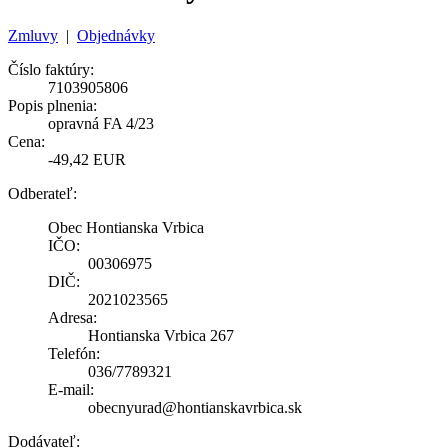
Zmluvy
|
Objednávky
Číslo faktúry:
7103905806
Popis plnenia:
opravná FA 4/23
Cena:
-49,42 EUR
Odberateľ:
Obec Hontianska Vrbica
IČO:
00306975
DIČ:
2021023565
Adresa:
Hontianska Vrbica 267
Telefón:
036/7789321
E-mail:
obecnyurad@hontianskavrbica.sk
Dodávateľ: