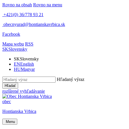
Rovno na obsah
Rovno na menu
+421(0) 36/778 93 21
obecnyurad@hontianskavrbica.sk
Facebook
Mapa webu
RSS
SK
Slovensky
SK
Slovensky
EN
English
HU
Magyar
Hľadaný výraz
Hľadať
rozšírené vyhľadávanie
obec
Hontianska Vrbica
Menu