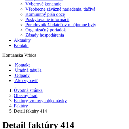
Výberové konannie
Všeobecne záväzné nariadenia, tlačivá
Komunitný plán obce
Poskytovanie informácií
Poradovník žiadateľov o nájomné byty
Organizačný poriadok
Zásady hospodárenia
Aktuality
Kontakt
Hontianska Vrbica
Kontakt
Úradná tabuľa
Odpady
Ako vybaviť
Úvodná stránka
Obecný úrad
Faktúry, zmluvy, objednávky
Faktúry
Detail faktúry 414
Detail faktúry 414