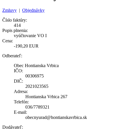
Zmluvy
|
Objednávky
Číslo faktúry:
414
Popis plnenia:
vyúčtovanie VO I
Cena:
-190,20 EUR
Odberateľ:
Obec Hontianska Vrbica
IČO:
00306975
DIČ:
2021023565
Adresa:
Hontianska Vrbica 267
Telefón:
036/7789321
E-mail:
obecnyurad@hontianskavrbica.sk
Dodávateľ: