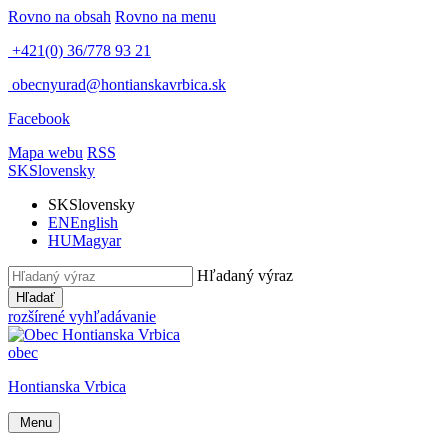
Rovno na obsah
Rovno na menu
+421(0) 36/778 93 21
obecnyurad@hontianskavrbica.sk
Facebook
Mapa webu
RSS
SK
Slovensky
SK
Slovensky
EN
English
HU
Magyar
Hľadaný výraz
Hľadať
rozšírené vyhľadávanie
obec
Hontianska Vrbica
Menu