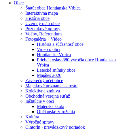
Obec
Štatút obce Hontianska Vrbica
Interaktívna mapa
História obce
Územný plán obce
Pozemkové úpravy
Voľby, Referendum
Fotogaléria + Video
História a súčasnosť obce
Video o obci
Hontianska Vrbica
Priebeh osláv 880.výročia obce Hontianska
Vrbica
Letecké snímky obce
Majáles 2026
Záverečný účet obce
Majetkové priznanie starostu
Kolektívna zmluva
Obchodná verejná súťaž
Inštitúcie v obci
Materská škola
Občianske združenia
Kultúra
Výročné správy
Cintorín - prevádzkový poriadok