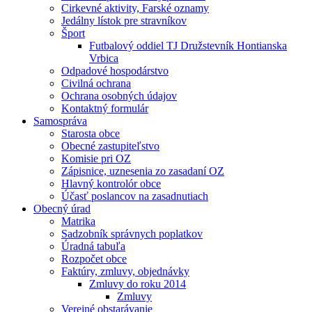
Cirkevné aktivity, Farské oznamy
Jedálny lístok pre stravníkov
Šport
Futbalový oddiel TJ Družstevník Hontianska
Vrbica
Odpadové hospodárstvo
Civilná ochrana
Ochrana osobných údajov
Kontaktný formulár
Samospráva
Starosta obce
Obecné zastupiteľstvo
Komisie pri OZ
Zápisnice, uznesenia zo zasadaní OZ
Hlavný kontrolór obce
Účasť poslancov na zasadnutiach
Obecný úrad
Matrika
Sadzobník správnych poplatkov
Úradná tabuľa
Rozpočet obce
Faktúry, zmluvy, objednávky
Zmluvy do roku 2014
Zmluvy
Verejné obstarávanie