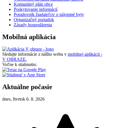
Komunitný plán obce
Poskytovanie informácií
Poradovník žiadateľov o nájomné byty
Organizačný poriadok
Zásady hospodárenia
Mobilná aplikácia
Sledujte informácie z nášho webu v
mobilnej aplikácii -
V OBRAZE.
Voľne k stiahnutiu:
Aktuálne počasie
dnes, štvrtok 6. 8. 2026