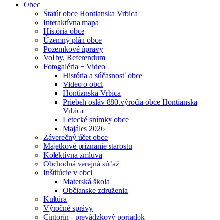
Obec
Štatút obce Hontianska Vrbica
Interaktívna mapa
História obce
Územný plán obce
Pozemkové úpravy
Voľby, Referendum
Fotogaléria + Video
História a súčasnosť obce
Video o obci
Hontianska Vrbica
Priebeh osláv 880.výročia obce Hontianska
Vrbica
Letecké snímky obce
Majáles 2026
Záverečný účet obce
Majetkové priznanie starostu
Kolektívna zmluva
Obchodná verejná súťaž
Inštitúcie v obci
Materská škola
Občianske združenia
Kultúra
Výročné správy
Cintorín - prevádzkový poriadok