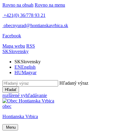
Rovno na obsah
Rovno na menu
+421(0) 36/778 93 21
obecnyurad@hontianskavrbica.sk
Facebook
Mapa webu
RSS
SK
Slovensky
SK
Slovensky
EN
English
HU
Magyar
Hľadaný výraz
Hľadať
rozšírené vyhľadávanie
obec
Hontianska Vrbica
Menu