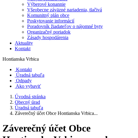
Výberové konannie
Všeobecne záväzné nariadenia, tlačivá
Komunitný plán obce
Poskytovanie informácií
Poradovník žiadateľov o nájomné byty
Organizačný poriadok
Zásady hospodárenia
Aktuality
Kontakt
Hontianska Vrbica
Kontakt
Úradná tabuľa
Odpady
Ako vybaviť
Úvodná stránka
Obecný úrad
Úradná tabuľa
Záverečný účet Obce Hontianska Vrbica...
Záverečný účet Obce