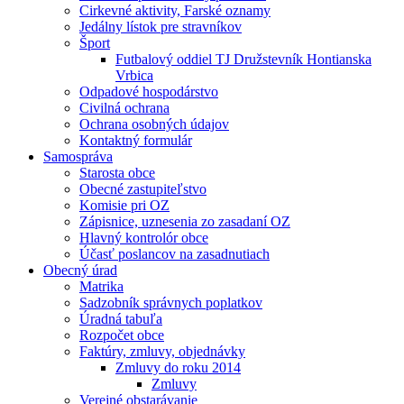
Cirkevné aktivity, Farské oznamy
Jedálny lístok pre stravníkov
Šport
Futbalový oddiel TJ Družstevník Hontianska
Vrbica
Odpadové hospodárstvo
Civilná ochrana
Ochrana osobných údajov
Kontaktný formulár
Samospráva
Starosta obce
Obecné zastupiteľstvo
Komisie pri OZ
Zápisnice, uznesenia zo zasadaní OZ
Hlavný kontrolór obce
Účasť poslancov na zasadnutiach
Obecný úrad
Matrika
Sadzobník správnych poplatkov
Úradná tabuľa
Rozpočet obce
Faktúry, zmluvy, objednávky
Zmluvy do roku 2014
Zmluvy
Verejné obstarávanie