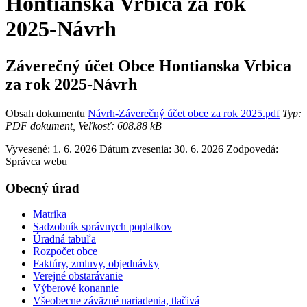
Hontianska Vrbica za rok
2025-Návrh
Záverečný účet Obce Hontianska Vrbica
za rok 2025-Návrh
Obsah dokumentu
Návrh-Záverečný účet obce za rok 2025.pdf
Typ:
PDF dokument, Veľkosť: 608.88 kB
Vyvesené: 1. 6. 2026
Dátum zvesenia: 30. 6. 2026
Zodpovedá:
Správca webu
Obecný úrad
Matrika
Sadzobník správnych poplatkov
Úradná tabuľa
Rozpočet obce
Faktúry, zmluvy, objednávky
Verejné obstarávanie
Výberové konannie
Všeobecne záväzné nariadenia, tlačivá