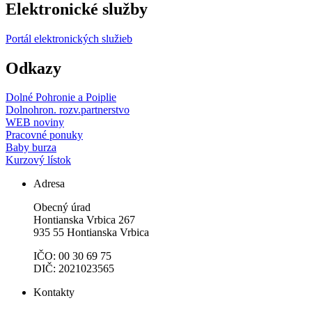
Elektronické služby
Portál elektronických služieb
Odkazy
Dolné Pohronie a Poiplie
Dolnohron. rozv.partnerstvo
WEB noviny
Pracovné ponuky
Baby burza
Kurzový lístok
Adresa
Obecný úrad
Hontianska Vrbica 267
935 55 Hontianska Vrbica
IČO: 00 30 69 75
DIČ: 2021023565
Kontakty