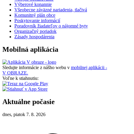
Výberové konannie
Všeobecne záväzné nariadenia, tlačivá
Komunitný plán obce
Poskytovanie informácií
Poradovník žiadateľov o nájomné byty
Organizačný poriadok
Zásady hospodárenia
Mobilná aplikácia
Sledujte informácie z nášho webu v
mobilnej aplikácii -
V OBRAZE.
Voľne k stiahnutiu:
Aktuálne počasie
dnes, piatok 7. 8. 2026