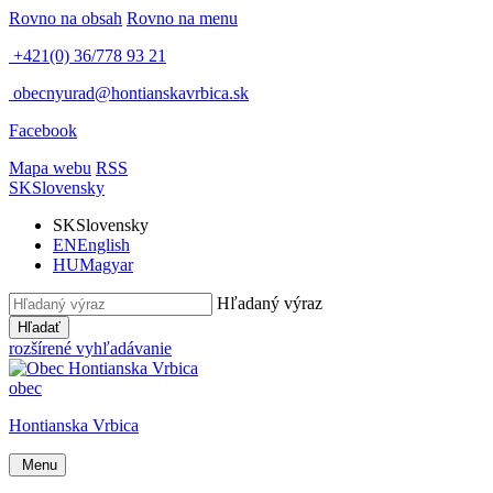
Rovno na obsah
Rovno na menu
+421(0) 36/778 93 21
obecnyurad@hontianskavrbica.sk
Facebook
Mapa webu
RSS
SK
Slovensky
SK
Slovensky
EN
English
HU
Magyar
Hľadaný výraz
Hľadať
rozšírené vyhľadávanie
obec
Hontianska Vrbica
Menu