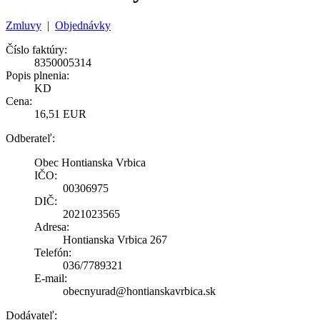
Zmluvy
|
Objednávky
Číslo faktúry:
8350005314
Popis plnenia:
KD
Cena:
16,51 EUR
Odberateľ:
Obec Hontianska Vrbica
IČO:
00306975
DIČ:
2021023565
Adresa:
Hontianska Vrbica 267
Telefón:
036/7789321
E-mail:
obecnyurad@hontianskavrbica.sk
Dodávateľ: