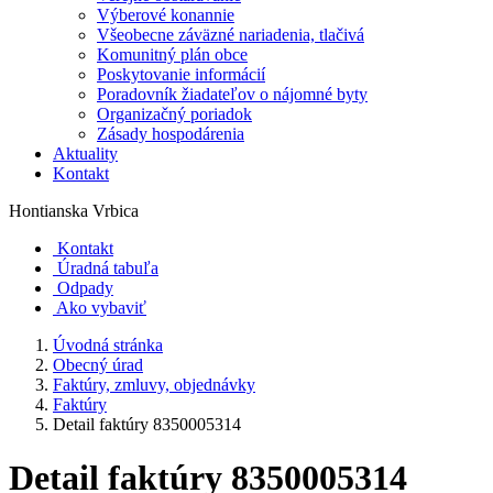
Výberové konannie
Všeobecne záväzné nariadenia, tlačivá
Komunitný plán obce
Poskytovanie informácií
Poradovník žiadateľov o nájomné byty
Organizačný poriadok
Zásady hospodárenia
Aktuality
Kontakt
Hontianska Vrbica
Kontakt
Úradná tabuľa
Odpady
Ako vybaviť
Úvodná stránka
Obecný úrad
Faktúry, zmluvy, objednávky
Faktúry
Detail faktúry 8350005314
Detail faktúry 8350005314