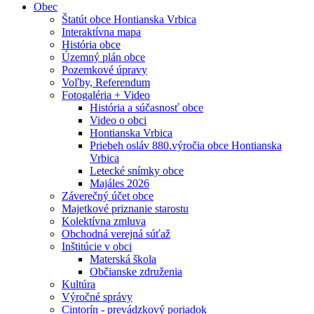
Obec
Štatút obce Hontianska Vrbica
Interaktívna mapa
História obce
Územný plán obce
Pozemkové úpravy
Voľby, Referendum
Fotogaléria + Video
História a súčasnosť obce
Video o obci
Hontianska Vrbica
Priebeh osláv 880.výročia obce Hontianska
Vrbica
Letecké snímky obce
Majáles 2026
Záverečný účet obce
Majetkové priznanie starostu
Kolektívna zmluva
Obchodná verejná súťaž
Inštitúcie v obci
Materská škola
Občianske združenia
Kultúra
Výročné správy
Cintorín - prevádzkový poriadok