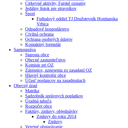
Cirkevné aktivity, Farské oznamy
Jedálny lístok pre stravníkov
Šport
Futbalový oddiel TJ Družstevník Hontianska
Vrbica
Odpadové hospodárstvo
Civilná ochrana
Ochrana osobných údajov
Kontaktný formulár
Samospráva
Starosta obce
Obecné zastupiteľstvo
Komisie pri OZ
Zápisnice, uznesenia zo zasadaní OZ
Hlavný kontrolór obce
Účasť poslancov na zasadnutiach
Obecný úrad
Matrika
Sadzobník správnych poplatkov
Úradná tabuľa
Rozpočet obce
Faktúry, zmluvy, objednávky
Zmluvy do roku 2014
Zmluvy
Verejné obstarávanie