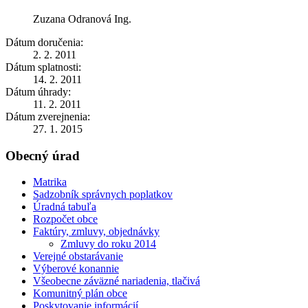
Zuzana Odranová Ing.
Dátum doručenia:
2. 2. 2011
Dátum splatnosti:
14. 2. 2011
Dátum úhrady:
11. 2. 2011
Dátum zverejnenia:
27. 1. 2015
Obecný úrad
Matrika
Sadzobník správnych poplatkov
Úradná tabuľa
Rozpočet obce
Faktúry, zmluvy, objednávky
Zmluvy do roku 2014
Verejné obstarávanie
Výberové konannie
Všeobecne záväzné nariadenia, tlačivá
Komunitný plán obce
Poskytovanie informácií