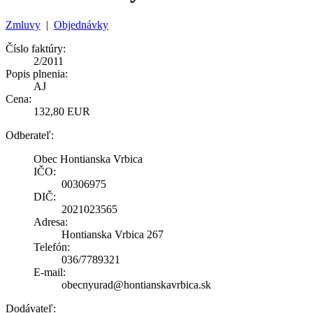
Zmluvy
|
Objednávky
Číslo faktúry:
2/2011
Popis plnenia:
AJ
Cena:
132,80 EUR
Odberateľ:
Obec Hontianska Vrbica
IČO:
00306975
DIČ:
2021023565
Adresa:
Hontianska Vrbica 267
Telefón:
036/7789321
E-mail:
obecnyurad@hontianskavrbica.sk
Dodávateľ: