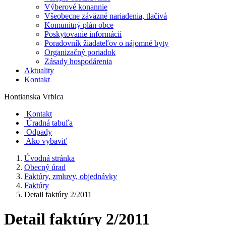
Výberové konannie
Všeobecne záväzné nariadenia, tlačivá
Komunitný plán obce
Poskytovanie informácií
Poradovník žiadateľov o nájomné byty
Organizačný poriadok
Zásady hospodárenia
Aktuality
Kontakt
Hontianska Vrbica
Kontakt
Úradná tabuľa
Odpady
Ako vybaviť
Úvodná stránka
Obecný úrad
Faktúry, zmluvy, objednávky
Faktúry
Detail faktúry 2/2011
Detail faktúry 2/2011