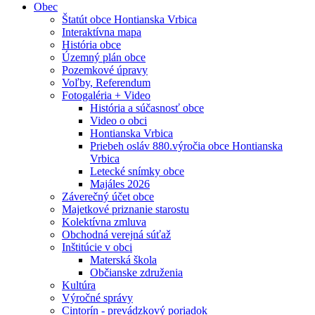
Obec
Štatút obce Hontianska Vrbica
Interaktívna mapa
História obce
Územný plán obce
Pozemkové úpravy
Voľby, Referendum
Fotogaléria + Video
História a súčasnosť obce
Video o obci
Hontianska Vrbica
Priebeh osláv 880.výročia obce Hontianska
Vrbica
Letecké snímky obce
Majáles 2026
Záverečný účet obce
Majetkové priznanie starostu
Kolektívna zmluva
Obchodná verejná súťaž
Inštitúcie v obci
Materská škola
Občianske združenia
Kultúra
Výročné správy
Cintorín - prevádzkový poriadok