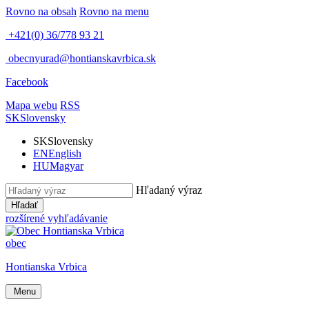
Rovno na obsah
Rovno na menu
+421(0) 36/778 93 21
obecnyurad@hontianskavrbica.sk
Facebook
Mapa webu
RSS
SK
Slovensky
SK
Slovensky
EN
English
HU
Magyar
Hľadaný výraz
Hľadať
rozšírené vyhľadávanie
obec
Hontianska Vrbica
Menu