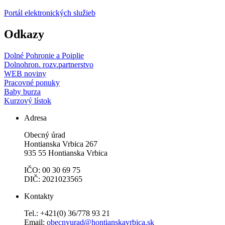
Portál elektronických služieb
Odkazy
Dolné Pohronie a Poiplie
Dolnohron. rozv.partnerstvo
WEB noviny
Pracovné ponuky
Baby burza
Kurzový lístok
Adresa
Obecný úrad
Hontianska Vrbica 267
935 55 Hontianska Vrbica
IČO: 00 30 69 75
DIČ: 2021023565
Kontakty
Tel.: +421(0) 36/778 93 21
Email:
obecnyurad@hontianskavrbica.sk