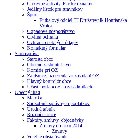
Cirkevné aktivity, Farské oznamy
Jedálny lístok pre stravníkov
Šport
Futbalový oddiel TJ Družstevník Hontianska
Vrbica
Odpadové hospodárstvo
Civilná ochrana
Ochrana osobných údajov
Kontaktný formulár
Samospráva
Starosta obce
Obecné zastupiteľstvo
Komisie pri OZ
Zápisnice, uznesenia zo zasadaní OZ
Hlavný kontrolór obce
Účasť poslancov na zasadnutiach
Obecný úrad
Matrika
Sadzobník správnych poplatkov
Úradná tabuľa
Rozpočet obce
Faktúry, zmluvy, objednávky
Zmluvy do roku 2014
Zmluvy
Verejné obstarávanie